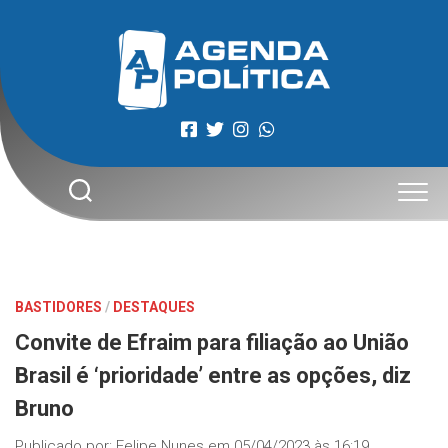
Skip
to
content
BASTIDORES
/
DESTAQUES
Convite de Efraim para filiação ao União
Brasil é ‘prioridade’ entre as opções, diz
Bruno
Publicado por:
Felipe Nunes
em
05/04/2023 às 16:19