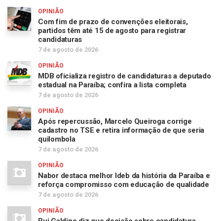
OPINIÃO
Com fim de prazo de convenções eleitorais,
partidos têm até 15 de agosto para registrar
candidaturas
7 de agosto de 2026
OPINIÃO
MDB oficializa registro de candidaturas a deputado
estadual na Paraíba; confira a lista completa
7 de agosto de 2026
OPINIÃO
Após repercussão, Marcelo Queiroga corrige
cadastro no TSE e retira informação de que seria
quilombola
7 de agosto de 2026
OPINIÃO
Nabor destaca melhor Ideb da história da Paraíba e
reforça compromisso com educação de qualidade
7 de agosto de 2026
OPINIÃO
Rui Galdino diz que decisão sobre candidatura