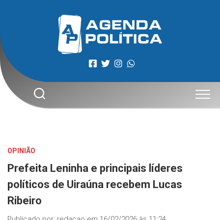
Skip
to
content
OPINIÃO
Prefeita Leninha e principais líderes
políticos de Uiraúna recebem Lucas
Ribeiro
Publicado por:
redacao
em
16/02/2026 às 11:24