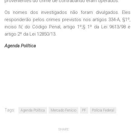
provenientes do crime de contrabando eram operados.
Os nomes dos investigados não foram divulgados. Eles
responderão pelos crimes previstos nos artigos 334-A, §1º,
inciso IV, do Código Penal, artigo 1º,§ 1º da Lei 9613/98 e
artigo 2º da Lei 12850/13.
Agenda Política
Tags:
Agenda Política
Mercado Fenício
PF
Polícia Federal
SHARE