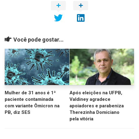
Você pode gostar...
Mulher de 31 anos é 1ª
Após eleições na UFPB,
paciente contaminada
Valdiney agradece
com variante Ômicron na
apoiadores e parabeniza
PB, diz SES
Therezinha Domiciano
pela vitória