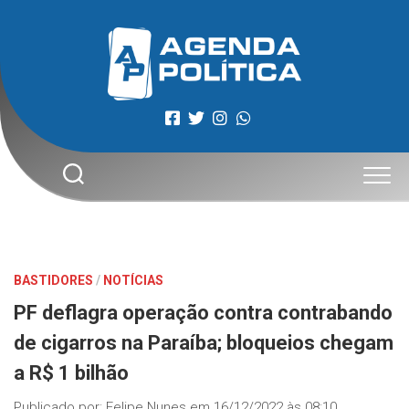
Skip
to
content
BASTIDORES
/
NOTÍCIAS
PF deflagra operação contra contrabando
de cigarros na Paraíba; bloqueios chegam
a R$ 1 bilhão
Publicado por:
Felipe Nunes
em
16/12/2022 às 08:10