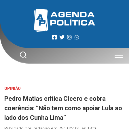
Skip
to
content
OPINIÃO
Pedro Matias critica Cícero e cobra
coerência: “Não tem como apoiar Lula ao
lado dos Cunha Lima”
Publicado por:
redacao
em
25/10/2025 às 13:06