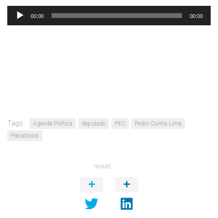
Tocador
00:00
00:00
de
áudio
Tags:
Agenda Política
deputado
PEC
Pedro Cunha Lima
Precatórios
SHARE