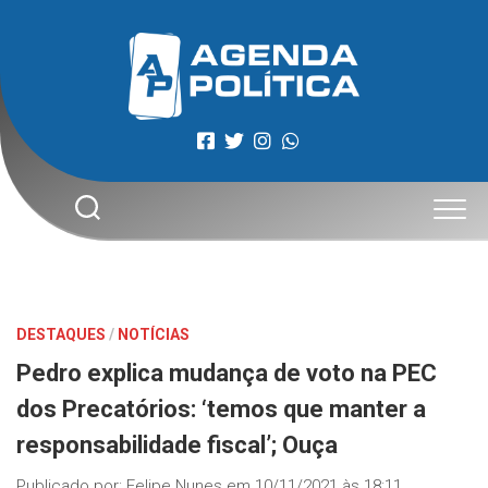
Skip
to
content
DESTAQUES
/
NOTÍCIAS
Pedro explica mudança de voto na PEC
dos Precatórios: ‘temos que manter a
responsabilidade fiscal’; Ouça
Publicado por:
Felipe Nunes
em
10/11/2021 às 18:11