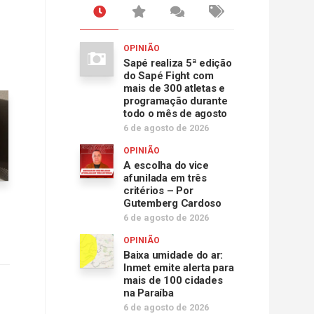
OPINIÃO
Sapé realiza 5ª edição
do Sapé Fight com
mais de 300 atletas e
programação durante
todo o mês de agosto
6 de agosto de 2026
OPINIÃO
A escolha do vice
afunilada em três
critérios – Por
Gutemberg Cardoso
6 de agosto de 2026
OPINIÃO
Baixa umidade do ar:
Inmet emite alerta para
mais de 100 cidades
na Paraíba
6 de agosto de 2026