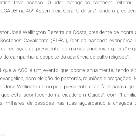
tica teve acesso. O líder evangélico também reiterou 
 CGADB na 45ª Assembleia Geral Ordinária”, onde o presiden
tor José Wellington Bezerra da Costa, presidente de honra 
óstenes Cavalcante (PL-RJ), líder da bancada evangélica 
a reeleição do presidente, com a sua anuência explícita” e q
 de campanha, a despeito da aparência de culto religioso”.
á que a AGO é um evento que ocorre anualmente, tendo si
vangélica, com eleição de pastores, reuniões e pregações. 
 José Wellington orou pelo presidente e, ao falar para a igrej
o que está acontecendo na cidade em Cuiabá”, com “Família
s, milhares de pessoas nas ruas aguardando a chegada 