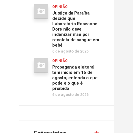
OPINIÃO
Justiça da Paraíba
decide que
Laboratório Roseanne
Dore não deve
indenizar mãe por
recoleta de sangue em
bebê
6 de agosto de 2026
OPINIÃO
Propaganda eleitoral
tem início em 16 de
agosto; entenda o que
pode e o que é
proibido
6 de agosto de 2026