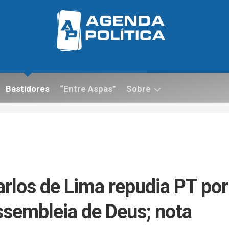
Bastidores
“Entre Aspas”
Sobre
Contato
rlos de Lima repudia PT por
ssembleia de Deus; nota