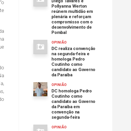
Diego Tavares e
“o
Pollyanna Werton
te
reúnem multidão em
plenária e reforçam
compromisso com o
desenvolvimento de
da
Pombal
na
OPINIÃO
ue
DC realiza convenção
na segunda-feira e
homologa Pedro
Coutinho como
do
candidato ao Governo
da Paraíba
Na
a,
OPINIÃO
s,
DC homologa Pedro
Coutinho como
do
candidato ao Governo
da Paraíba em
convenção na
segunda-feira
OPINIÃO