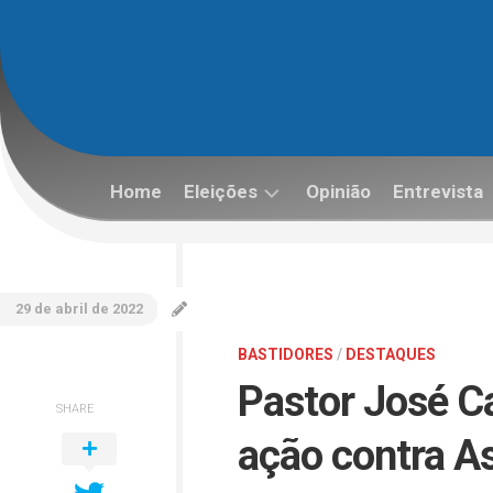
Skip
to
content
Home
Eleições
Opinião
Entrevista
Eleições
2022
29 de abril de 2022
BASTIDORES
/
DESTAQUES
Pastor José Ca
SHARE
ação contra A