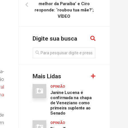
melhor da Paraíba’ e Ciro
responde: ‘roubou tua mãe?’;
VÍDEO
Digite sua busca
a-
Mais Lidas
ão
al
OPINIÃO
Janine Lucena é
na
confirmada na chapa
de Veneziano como
primeira suplente ao
Senado
de
em
OPINIÃO