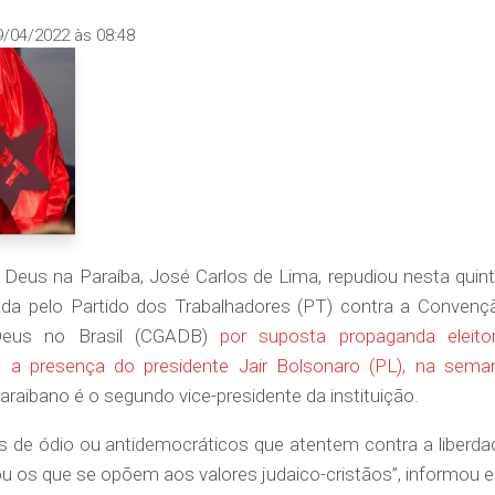
9/04/2022 às 08:48
Deus na Paraíba, José Carlos de Lima, repudiou nesta quint
ada pelo Partido dos Trabalhadores (PT) contra a Convenç
Deus no Brasil (CGADB)
por suposta propaganda eleitor
a presença do presidente Jair Bolsonaro (PL), na sema
araibano é o segundo vice-presidente da instituição.
e ódio ou antidemocráticos que atentem contra a liberda
ou os que se opõem aos valores judaico-cristãos”, informou 