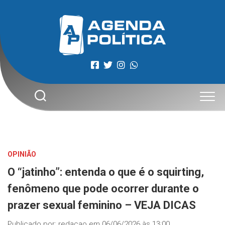
Skip
to
content
OPINIÃO
O “jatinho”: entenda o que é o squirting,
fenômeno que pode ocorrer durante o
prazer sexual feminino – VEJA DICAS
Publicado por:
redacao
em
06/06/2026 às 13:00