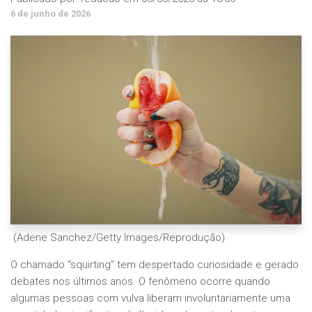
6 de junho de 2026
(Adene Sanchez/Getty Images/Reprodução)
O chamado “squirting” tem despertado curiosidade e gerado
debates nos últimos anos. O fenômeno ocorre quando
algumas pessoas com vulva liberam involuntariamente uma