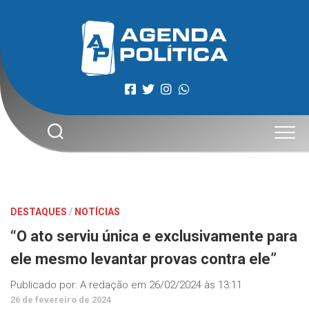
Skip
to
content
DESTAQUES
/
NOTÍCIAS
“O ato serviu única e exclusivamente para
ele mesmo levantar provas contra ele”
Publicado por:
A redação
em
26/02/2024 às 13:11
26 de fevereiro de 2024