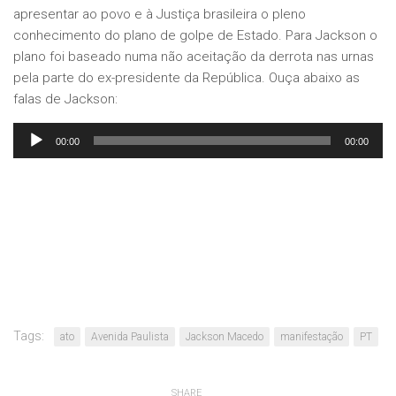
apresentar ao povo e à Justiça brasileira o pleno
conhecimento do plano de golpe de Estado. Para Jackson o
plano foi baseado numa não aceitação da derrota nas urnas
pela parte do ex-presidente da República. Ouça abaixo as
falas de Jackson:
Tocador
00:00
00:00
de
áudio
Tags:
ato
Avenida Paulista
Jackson Macedo
manifestação
PT
SHARE