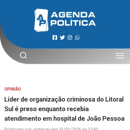
Skip
to
content
OPINIÃO
Líder de organização criminosa do Litoral
Sul é preso enquanto recebia
atendimento em hospital de João Pessoa
Publicado por:
redacao
em
31/01/2026 às 12:45