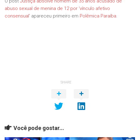
O post
Justiça absolve homem de 35 anos acusado de
abuso sexual de menina de 12 por ‘vínculo afetivo
consensual’
apareceu primeiro em
Polêmica Paraíba
.
SHARE
Você pode gostar...