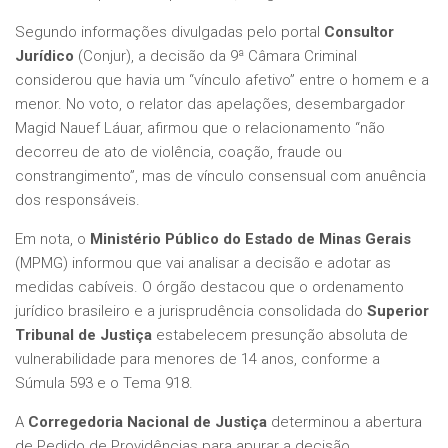
Segundo informações divulgadas pelo portal
Consultor
Jurídico
(Conjur), a decisão da 9ª Câmara Criminal
considerou que havia um “vínculo afetivo” entre o homem e a
menor. No voto, o relator das apelações, desembargador
Magid Nauef Láuar, afirmou que o relacionamento “não
decorreu de ato de violência, coação, fraude ou
constrangimento”, mas de vínculo consensual com anuência
dos responsáveis.
Em nota, o
Ministério Público do Estado de Minas Gerais
(MPMG) informou que vai analisar a decisão e adotar as
medidas cabíveis. O órgão destacou que o ordenamento
jurídico brasileiro e a jurisprudência consolidada do
Superior
Tribunal de Justiça
estabelecem presunção absoluta de
vulnerabilidade para menores de 14 anos, conforme a
Súmula 593 e o Tema 918.
A
Corregedoria Nacional de Justiça
determinou a abertura
de Pedido de Providências para apurar a decisão.