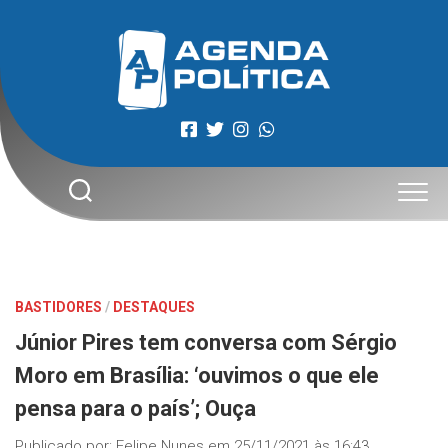
Skip
to
content
BASTIDORES
/
DESTAQUES
Júnior Pires tem conversa com Sérgio
Moro em Brasília: ‘ouvimos o que ele
pensa para o país’; Ouça
Publicado por:
Felipe Nunes
em
25/11/2021 às 16:43