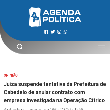
Skip
to
content
OPINIÃO
Juíza suspende tentativa da Prefeitura de
Cabedelo de anular contrato com
empresa investigada na Operação Cítrico
Publicado por:
redacao
em
18/05/2026 às 12:58