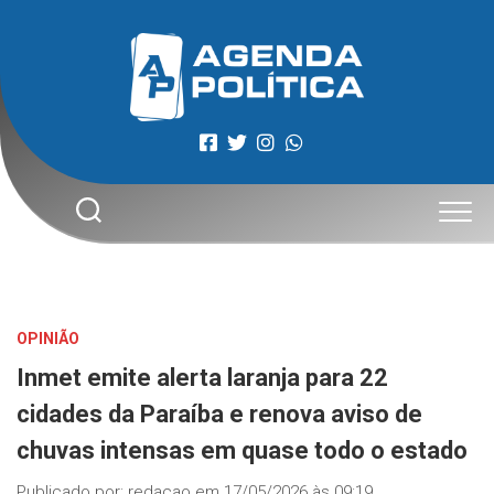
Skip
to
content
OPINIÃO
Inmet emite alerta laranja para 22
cidades da Paraíba e renova aviso de
chuvas intensas em quase todo o estado
Publicado por:
redacao
em
17/05/2026 às 09:19