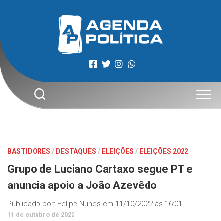
Skip
to
content
BASTIDORES
/
DESTAQUES
/
ELEIÇÕES
/
ELEIÇÕES 2022
Grupo de Luciano Cartaxo segue PT e
anuncia apoio a João Azevêdo
Publicado por:
Felipe Nunes
em
11/10/2022 às 16:01
11 de outubro de 2022