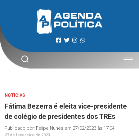
Skip
to
content
NOTÍCIAS
Fátima Bezerra é eleita vice-presidente
de colégio de presidentes dos TREs
Publicado por:
Felipe Nunes
em
27/02/2023 às 17:04
27 de fevereiro de 2023