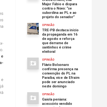
Major Fábio e dispara
contra o Novo: “se
subordina ao PL e ao
es
projeto do senador”
os
OPINIÃO
na
TRE-PB destaca início
da propaganda em 16
de agosto e reforça
x-
que derrame de
santinhos é crime
o.
eleitoral
 e
OPINIÃO
a-
Flávio Bolsonaro
confirma presença na
convenção do PL na
Paraíba; vice de Efraim
 e
pode ser anunciado
já
neste domingo
rá
OPINIÃO
Gaiola peniana:
acessório vendido