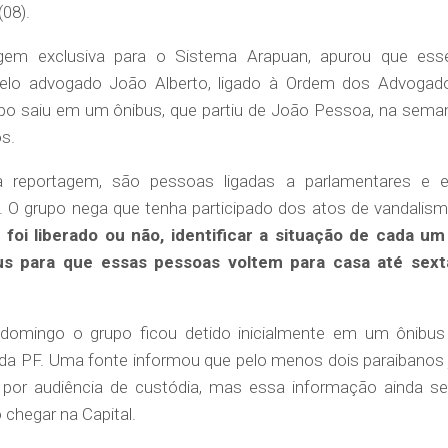
08).
gem exclusiva para o Sistema Arapuan, apurou que ess
pelo advogado João Alberto, ligado à Ordem dos Advogad
upo saiu em um ônibus, que partiu de João Pessoa, na sema
os.
reportagem, são pessoas ligadas a parlamentares e e
al. O grupo nega que tenha participado dos atos de vandalism
oi liberado ou não, identificar a situação de cada um
s para que essas pessoas voltem para casa até sext
domingo o grupo ficou detido inicialmente em um ônibus
o da PF. Uma fonte informou que pelo menos dois paraibanos 
 por audiência de custódia, mas essa informação ainda se
 chegar na Capital.