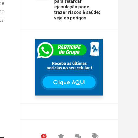
para retardar
de
ejaculação pode
de
trazer riscos à saúde;
veja os perigos
ca