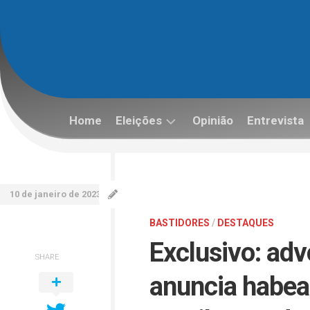
Skip
to
content
Home
Eleições
Opinião
Entrevista
Eleições
2022
10 de janeiro de 2023
BASTIDORES
/
DESTAQUES
Exclusivo: adv
SHARE
anuncia habeas