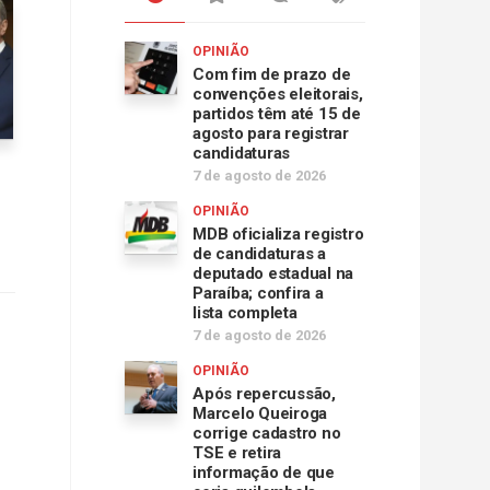
OPINIÃO
Com fim de prazo de
convenções eleitorais,
partidos têm até 15 de
agosto para registrar
candidaturas
7 de agosto de 2026
OPINIÃO
MDB oficializa registro
de candidaturas a
deputado estadual na
Paraíba; confira a
lista completa
7 de agosto de 2026
OPINIÃO
Após repercussão,
Marcelo Queiroga
corrige cadastro no
TSE e retira
informação de que