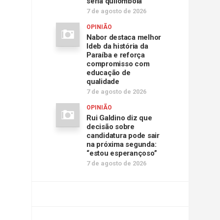
seria quilombola
7 de agosto de 2026
OPINIÃO
Nabor destaca melhor
Ideb da história da
Paraíba e reforça
compromisso com
educação de
qualidade
7 de agosto de 2026
OPINIÃO
Rui Galdino diz que
decisão sobre
candidatura pode sair
na próxima segunda:
“estou esperançoso”
7 de agosto de 2026