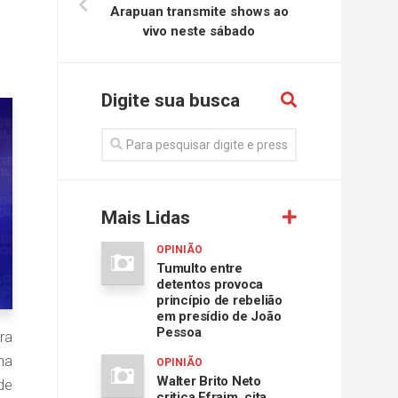
Arapuan transmite shows ao
vivo neste sábado
Digite sua busca
Mais Lidas
OPINIÃO
Tumulto entre
detentos provoca
princípio de rebelião
em presídio de João
Pessoa
ra
na
OPINIÃO
Walter Brito Neto
de
critica Efraim, cita