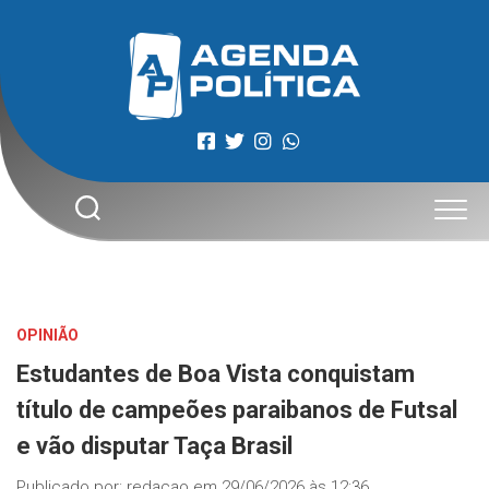
Skip
to
content
OPINIÃO
Estudantes de Boa Vista conquistam
título de campeões paraibanos de Futsal
e vão disputar Taça Brasil
Publicado por:
redacao
em
29/06/2026 às 12:36