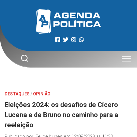
Skip
to
content
DESTAQUES
/
OPINIÃO
Eleições 2024: os desafios de Cícero
Lucena e de Bruno no caminho para a
reeleição
Publicado por:
Felipe Nunes
em
12/08/2023 às 11:30