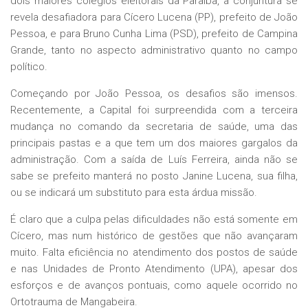
dois maiores colégios eleitorais da Paraíba, a conjuntura se
revela desafiadora para Cícero Lucena (PP), prefeito de João
Pessoa, e para Bruno Cunha Lima (PSD), prefeito de Campina
Grande, tanto no aspecto administrativo quanto no campo
político.
Começando por João Pessoa, os desafios são imensos.
Recentemente, a Capital foi surpreendida com a terceira
mudança no comando da secretaria de saúde, uma das
principais pastas e a que tem um dos maiores gargalos da
administração. Com a saída de Luís Ferreira, ainda não se
sabe se prefeito manterá no posto Janine Lucena, sua filha,
ou se indicará um substituto para esta árdua missão.
É claro que a culpa pelas dificuldades não está somente em
Cícero, mas num histórico de gestões que não avançaram
muito. Falta eficiência no atendimento dos postos de saúde
e nas Unidades de Pronto Atendimento (UPA), apesar dos
esforços e de avanços pontuais, como aquele ocorrido no
Ortotrauma de Mangabeira.