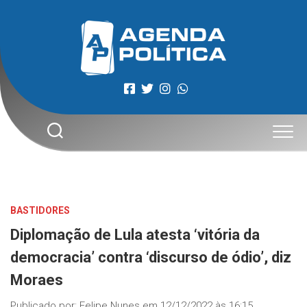
Skip
to
content
BASTIDORES
Diplomação de Lula atesta ‘vitória da
democracia’ contra ‘discurso de ódio’, diz
Moraes
Publicado por:
Felipe Nunes
em
12/12/2022 às 16:15