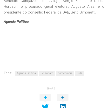
Benedito Gonçalves, Raul Araújo, Sérgio Banhos e Carlos
Horbach; o procurador-geral eleitoral, Augusto Aras; e o
presidente do Conselho Federal da OAB, Beto Simonetti.
Agenda Política
Tags:
Agenda Política
Bolsonaro
democracia
Lula
SHARE