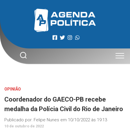
Skip
to
content
OPINIÃO
Coordenador do GAECO-PB recebe
medalha da Polícia Civil do Rio de Janeiro
Publicado por:
Felipe Nunes
em
10/10/2022 às 19:13
10 de outubro de 2022