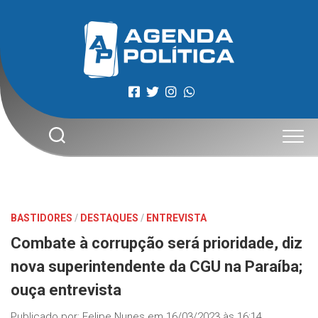
Skip
to
content
BASTIDORES
/
DESTAQUES
/
ENTREVISTA
Combate à corrupção será prioridade, diz
nova superintendente da CGU na Paraíba;
ouça entrevista
Publicado por:
Felipe Nunes
em
16/03/2023 às 16:14