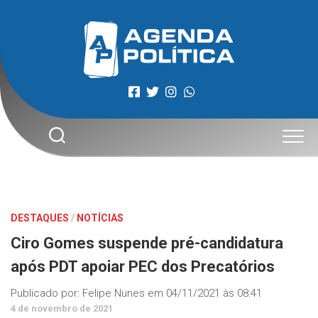
Skip
to
content
DESTAQUES
/
NOTÍCIAS
Ciro Gomes suspende pré-candidatura
após PDT apoiar PEC dos Precatórios
Publicado por:
Felipe Nunes
em
04/11/2021 às 08:41
4 de novembro de 2021