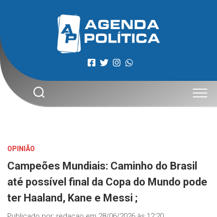
Skip
to
content
OPINIÃO
Campeões Mundiais: Caminho do Brasil
até possível final da Copa do Mundo pode
ter Haaland, Kane e Messi ;
Publicado por:
redacao
em
28/06/2026 às 12:20