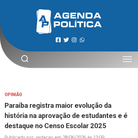
Skip
to
content
OPINIÃO
Paraíba registra maior evolução da
história na aprovação de estudantes e é
destaque no Censo Escolar 2025
Publicado por:
redacao
em
28/06/2026 às 13:09