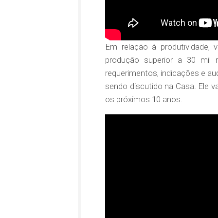
Em relação à produtividade, 
produção superior a 30 mil m
requerimentos, indicações e aud
sendo discutido na Casa. Ele va
os próximos 10 anos.