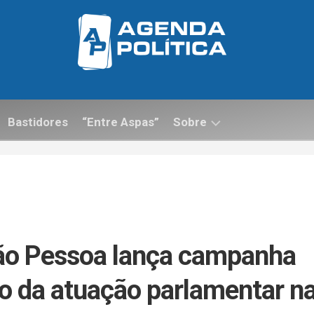
Bastidores
“Entre Aspas”
Sobre
Contato
ão Pessoa lança campanha
do da atuação parlamentar n