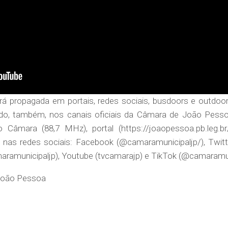
 propagada em portais, redes sociais, busdoors e outdoor
o, também, nos canais oficiais da Câmara de João Pesso
Câmara (88,7 MHz), portal (https://joaopessoa.pb.leg.br/
 nas redes sociais: Facebook (@camaramunicipaljp/), Twitt
aramunicipaljp), Youtube (tvcamarajp) e TikTok (@camaram
João Pessoa