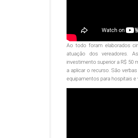
Ao todo foram elaborados ci
atuação dos vereadores. A
investimento superior a R$ 50 m
a aplicar o recurso. São verba
equipamentos para hospitais e 