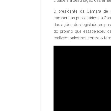
cidade e a destinação das emen
O presidente da Câmara de J
campanhas publicitárias da Cas
das ações dos legisladores par
do projeto que estabeleceu da
realizem palestras contra o fem