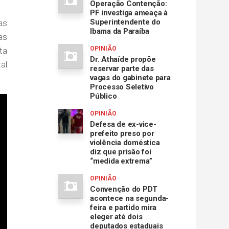
Operação Contenção:
PF investiga ameaça à
Superintendente do
as
Ibama da Paraíba
as
OPINIÃO
ta
Dr. Athaíde propõe
al
reservar parte das
vagas do gabinete para
Processo Seletivo
Público
OPINIÃO
Defesa de ex-vice-
prefeito preso por
violência doméstica
diz que prisão foi
“medida extrema”
OPINIÃO
Convenção do PDT
acontece na segunda-
feira e partido mira
eleger até dois
deputados estaduais