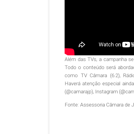
Além das TVs, a campanha será
Todo o conteúdo será abordad
como TV Câmara (6.2), Rádio 
Haverá atenção especial ainda
(@camarajp), Instagram (@cam
Fonte: Assessoria Câmara de 