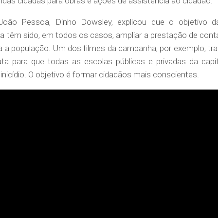
das cidadãs para obras e ações de assistência ao cidadão.
oão Pessoa, Dinho Dowsley, explicou que o objetivo d
a têm sido, em todos os casos, ampliar a prestação de cont
a a população. Um dos filmes da campanha, por exemplo, tra
ta para que todas as escolas públicas e privadas da capit
inicídio. O objetivo é formar cidadãos mais conscientes.