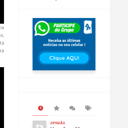
ma
s,
tá
ra
OPINIÃO