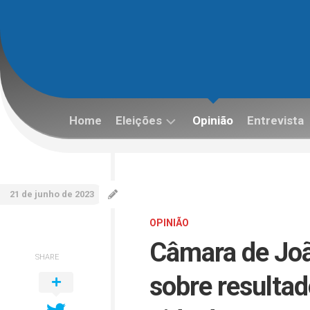
Skip
to
content
Home
Eleições
Opinião
Entrevista
Eleições
2022
21 de junho de 2023
OPINIÃO
Câmara de Jo
SHARE
sobre resulta