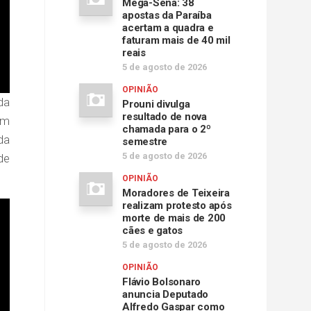
Mega-Sena: 38
apostas da Paraíba
acertam a quadra e
faturam mais de 40 mil
reais
5 de agosto de 2026
OPINIÃO
da
Prouni divulga
resultado de nova
um
chamada para o 2º
da
semestre
5 de agosto de 2026
de
OPINIÃO
Moradores de Teixeira
realizam protesto após
morte de mais de 200
cães e gatos
5 de agosto de 2026
OPINIÃO
Flávio Bolsonaro
anuncia Deputado
Alfredo Gaspar como