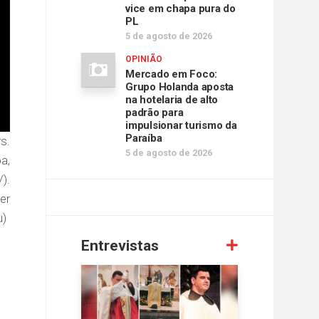
vice em chapa pura do
PL
5 de agosto de 2026
OPINIÃO
Mercado em Foco:
Grupo Holanda aposta
na hotelaria de alto
padrão para
impulsionar turismo da
Paraíba
s.
5 de agosto de 2026
a,
).
er
u)
Entrevistas