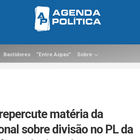
Bastidores
“Entre Aspas”
Sobre
Contato
repercute matéria da
nal sobre divisão no PL da