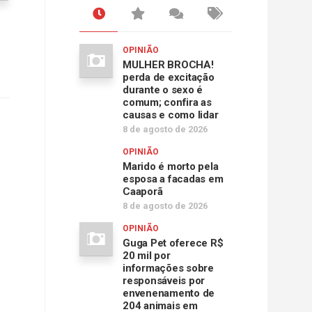
OPINIÃO
MULHER BROCHA!
perda de excitação
durante o sexo é
comum; confira as
causas e como lidar
8 de agosto de 2026
OPINIÃO
Marido é morto pela
esposa a facadas em
Caaporã
8 de agosto de 2026
OPINIÃO
Guga Pet oferece R$
20 mil por
informações sobre
responsáveis por
envenenamento de
204 animais em