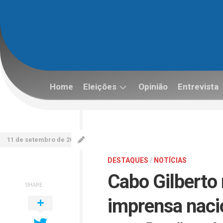
Skip
to
content
Home
Eleições
Opinião
Entrevista
Eleições
2022
11 de setembro de 2023
DESTAQUES
/
NOTÍCIAS
Cabo Gilberto 
SHARE
imprensa nacio