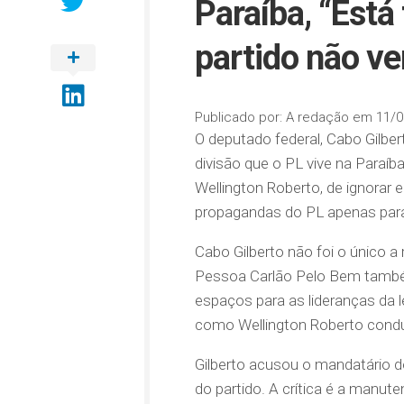
Paraíba, “Está
partido não ve
Publicado por:
A redação
em
11/0
O deputado federal, Cabo Gilber
divisão que o PL vive na Paraíb
Wellington Roberto, de ignorar e
propagandas do PL apenas para
Cabo Gilberto não foi o único a
Pessoa Carlão Pelo Bem também
espaços para as lideranças da l
como Wellington Roberto conduz
Gilberto acusou o mandatário do
do partido. A crítica é a manute