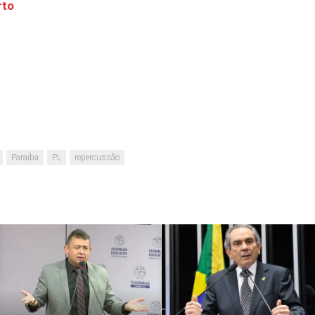
rto
Paraíba
PL
repercussão