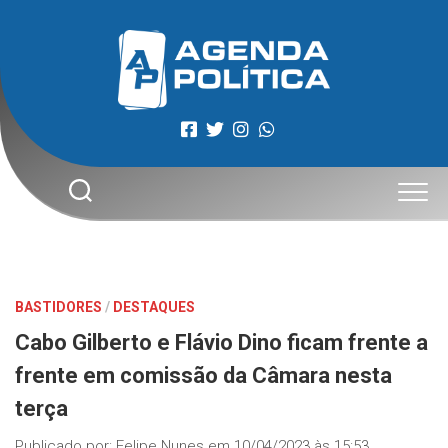
Skip
to
content
BASTIDORES
/
DESTAQUES
Cabo Gilberto e Flávio Dino ficam frente a
frente em comissão da Câmara nesta
terça
Publicado por:
Felipe Nunes
em
10/04/2023 às 15:53