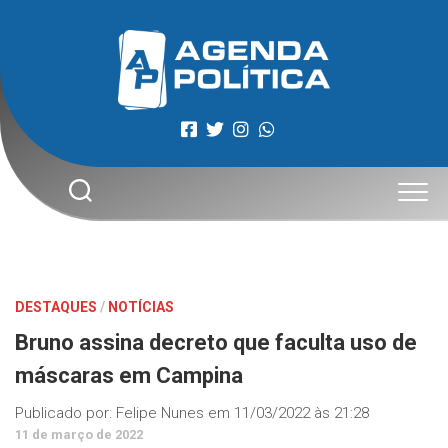
Skip
to
content
DESTAQUES
/
NOTÍCIAS
Bruno assina decreto que faculta uso de
máscaras em Campina
Publicado por:
Felipe Nunes
em
11/03/2022 às 21:28
11 de março de 2022