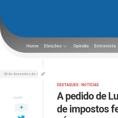
Skip
to
content
Home
Eleições
Opinião
Entrevista
Eleições
2022
28 de dezembro de 2022
DESTAQUES
/
NOTÍCIAS
A pedido de Lu
SHARE
de impostos f