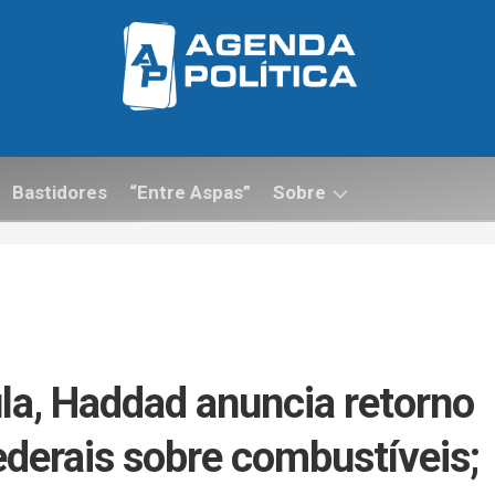
Bastidores
“Entre Aspas”
Sobre
Contato
la, Haddad anuncia retorno
ederais sobre combustíveis;