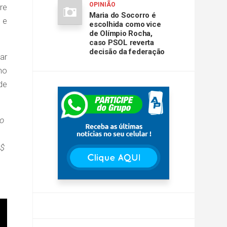
OPINIÃO
re
Maria do Socorro é
 e
escolhida como vice
de Olímpio Rocha,
caso PSOL reverta
decisão da federação
ar
no
de
vo
R$