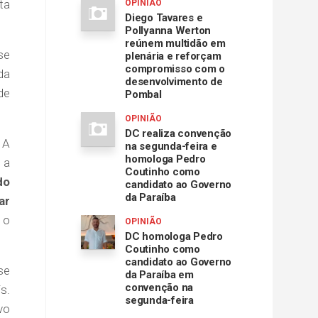
ta
OPINIÃO
Diego Tavares e
Pollyanna Werton
reúnem multidão em
se
plenária e reforçam
compromisso com o
da
desenvolvimento de
de
Pombal
OPINIÃO
DC realiza convenção
 A
na segunda-feira e
homologa Pedro
 a
Coutinho como
do
candidato ao Governo
da Paraíba
ar
 o
OPINIÃO
DC homologa Pedro
Coutinho como
candidato ao Governo
se
da Paraíba em
convenção na
s.
segunda-feira
vo