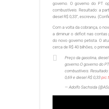
governo. O governo do PT opt
combustíveis. Resultado: a par
diesel R$ 0,33”, escreveu. (Confi
Com a volta da cobrança, o no
a diminuir o déficit nas contas
do novo governo petista. O atua
cerca de R$ 40 bilhões, o prime
Preço da gasolina, diese
governo.O governo do PT 
combustíveis. Resultado:
0,69 e diesel R$ 0,33
pic
— Adolfo Sachsida (@AS
Tocador
de