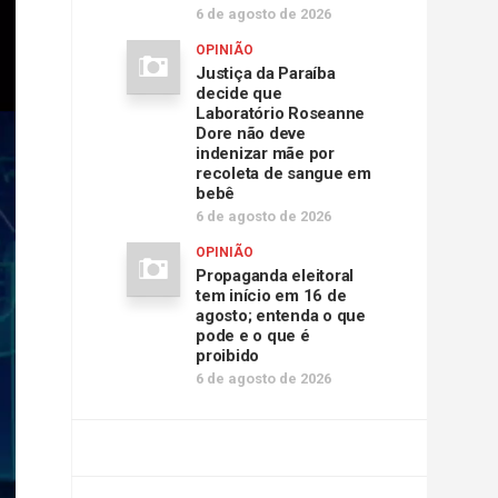
6 de agosto de 2026
OPINIÃO
Justiça da Paraíba
decide que
Laboratório Roseanne
Dore não deve
indenizar mãe por
recoleta de sangue em
bebê
6 de agosto de 2026
OPINIÃO
Propaganda eleitoral
tem início em 16 de
agosto; entenda o que
pode e o que é
proibido
6 de agosto de 2026