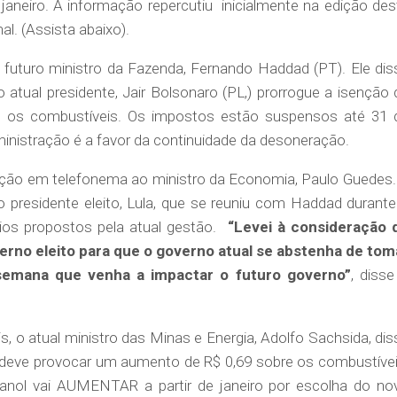
e janeiro. A informação repercutiu inicialmente na edição des
al. (Assista abaixo).
 futuro ministro da Fazenda, Fernando Haddad (PT). Ele dis
atual presidente, Jair Bolsonaro (PL,) prorrogue a isenção 
e os combustíveis. Os impostos estão suspensos até 31 
inistração é a favor da continuidade da desoneração.
ção em telefonema ao ministro da Economia, Paulo Guedes.
 presidente eleito, Lula, que se reuniu com Haddad durante
rios propostos pela atual gestão.
“Levei à consideração 
rno eleito para que o governo atual se abstenha de tom
semana que venha a impactar o futuro governo”
, disse
, o atual ministro das Minas e Energia, Adolfo Sachsida, dis
deve provocar um aumento de R$ 0,69 sobre os combustívei
etanol vai AUMENTAR a partir de janeiro por escolha do no