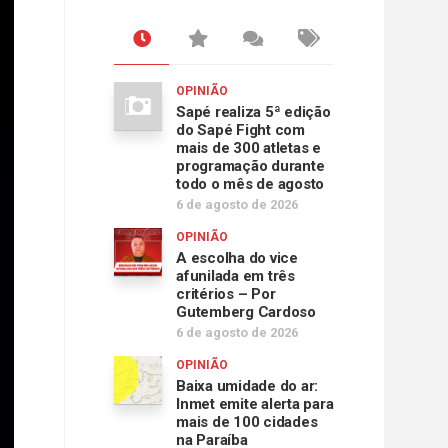
OPINIÃO
Sapé realiza 5ª edição
do Sapé Fight com
mais de 300 atletas e
programação durante
todo o mês de agosto
6 de agosto de 2026
OPINIÃO
A escolha do vice
afunilada em três
critérios – Por
Gutemberg Cardoso
6 de agosto de 2026
OPINIÃO
Baixa umidade do ar:
Inmet emite alerta para
mais de 100 cidades
na Paraíba