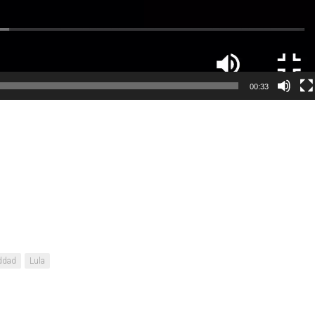
00:33
ddad
Lula