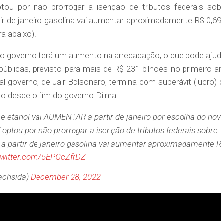
ou por não prorrogar a isenção de tributos federais sob
tir de janeiro gasolina vai aumentar aproximadamente R$ 0,69
ra abaixo).
vo governo terá um aumento na arrecadação, o que pode ajud
 públicas, previsto para mais de R$ 231 bilhões no primeiro a
l governo, de Jair Bolsonaro, termina com superávit (lucro) 
iro desde o fim do governo Dilma.
l e etanol vai AUMENTAR a partir de janeiro por escolha do no
optou por não prorrogar a isenção de tributos federais sobre
 a partir de janeiro gasolina vai aumentar aproximadamente 
.twitter.com/5EPGcZfrDZ
achsida)
December 28, 2022