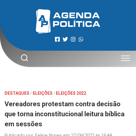
Skip
to
content
DESTAQUES
/
ELEIÇÕES
/
ELEIÇÕES 2022
Vereadores protestam contra decisão
que torna inconstitucional leitura bíblica
em sessões
Publicado por:
Felipe Nunes
em
27/09/2022 às 16:44