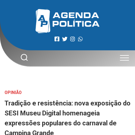
Skip
to
content
OPINIÃO
Tradição e resistência: nova exposição do
SESI Museu Digital homenageia
expressões populares do carnaval de
Campina Grande