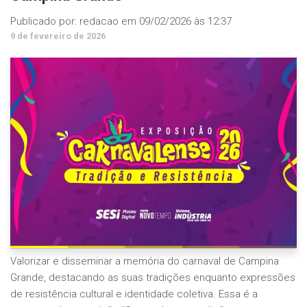
Publicado por:
redacao
em
09/02/2026 às 12:37
9 de fevereiro de 2026
Valorizar e disseminar a memória do carnaval de Campina
Grande, destacando as suas tradições enquanto expressões
de resistência cultural e identidade coletiva. Essa é a