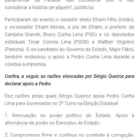
parlamentar da Paraíba. Não considerar isso é não
considerar a história de alguém”, justificou.
Participaram do evento o senador eleito Efraim Filho (União),
o ex-senador Efraim Morais, o pai de Efraim; o prefeito de
Campina Grande, Bruno Cunha Lima (PSD) e os deputados
estaduais Tovar Correia Lima (PSDB) e Wallber Virgolino
(Patriota). O ex-candidato ao Governo do Estado, Major Fábio,
também endossou o apoio a Pedro Cunha Lima durante a
coletiva à imprensa.
Confira, a seguir, as razões elencadas por Sérgio Queiroz para
declarar apoio a Pedro
Dez razões pelas quais Sérgio Queiroz apoia Pedro Cunha
Lima para Governador no 2º Turno na Eleição Estadual:
1. Renovação no poder político do Estado. Apoio à
alternância de poder no Executivo do Estado;
2. Compromisso firme e contínuo no combate à corrupção.