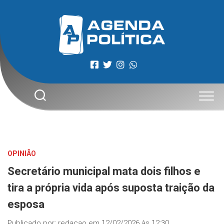
Skip
to
content
OPINIÃO
Secretário municipal mata dois filhos e
tira a própria vida após suposta traição da
esposa
Publicado por:
redacao
em
12/02/2026 às 12:30