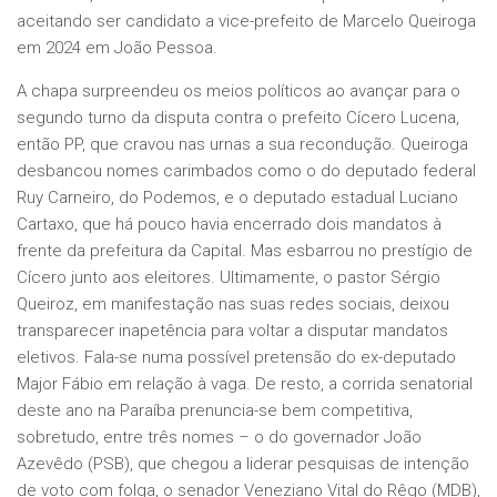
aceitando ser candidato a vice-prefeito de Marcelo Queiroga
em 2024 em João Pessoa.
A chapa surpreendeu os meios políticos ao avançar para o
segundo turno da disputa contra o prefeito Cícero Lucena,
então PP, que cravou nas urnas a sua recondução. Queiroga
desbancou nomes carimbados como o do deputado federal
Ruy Carneiro, do Podemos, e o deputado estadual Luciano
Cartaxo, que há pouco havia encerrado dois mandatos à
frente da prefeitura da Capital. Mas esbarrou no prestígio de
Cícero junto aos eleitores. Ultimamente, o pastor Sérgio
Queiroz, em manifestação nas suas redes sociais, deixou
transparecer inapetência para voltar a disputar mandatos
eletivos. Fala-se numa possível pretensão do ex-deputado
Major Fábio em relação à vaga. De resto, a corrida senatorial
deste ano na Paraíba prenuncia-se bem competitiva,
sobretudo, entre três nomes – o do governador João
Azevêdo (PSB), que chegou a liderar pesquisas de intenção
de voto com folga, o senador Veneziano Vital do Rêgo (MDB),