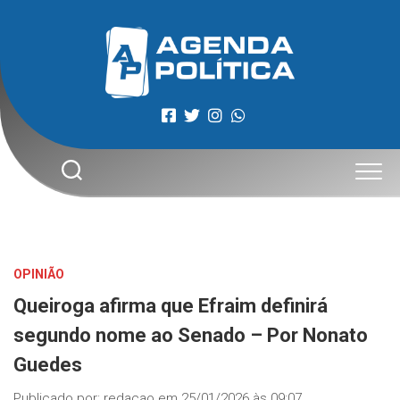
Skip
to
content
OPINIÃO
Queiroga afirma que Efraim definirá
segundo nome ao Senado – Por Nonato
Guedes
Publicado por:
redacao
em
25/01/2026 às 09:07