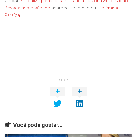
O post
PT realiza plenária da militância na Zona Sul de João
Pessoa neste sábado
apareceu primeiro em
Polêmica
Paraíba
.
SHARE
Você pode gostar...