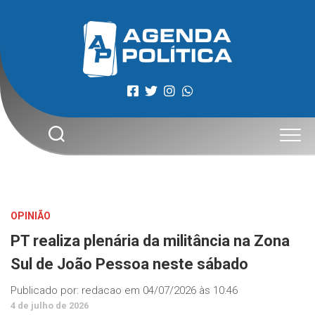
Skip
to
content
OPINIÃO
PT realiza plenária da militância na Zona
Sul de João Pessoa neste sábado
Publicado por:
redacao
em
04/07/2026 às 10:46
4 de julho de 2026