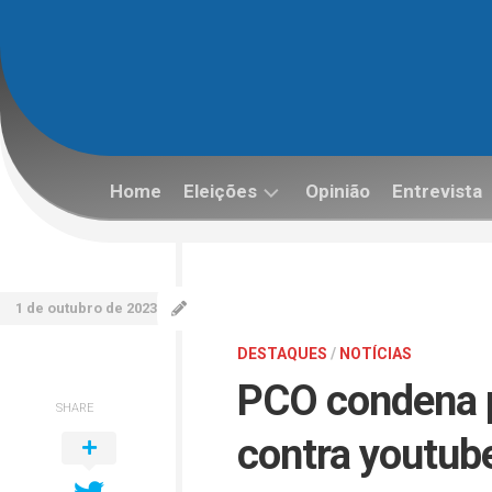
Skip
to
content
Home
Eleições
Opinião
Entrevista
Eleições
2022
1 de outubro de 2023
DESTAQUES
/
NOTÍCIAS
PCO condena p
SHARE
contra youtub