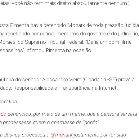
ideias, você não tem mais direito absolutamente nenhum.”,
osta Pimenta havia defendido Monark de toda pressão judicia
a recebendo por criticar membros do governo e do judiciário,
oraes, do Supremo Tribunal Federal. “Daria um bom filme
assassinas”, afirmou Pimenta na ocasião.
utoria do senador Alessandro Vieira (Cidadania -SE) prevê a
erdade, Responsabilidade e Transparência na Internet.
crática.
pdc
denunciou, por meio de um meme, que a censura serviria
ino processasse quem o chamasse de “gordo”.
 da Justiça processou o
@monark
justamente por ter sido