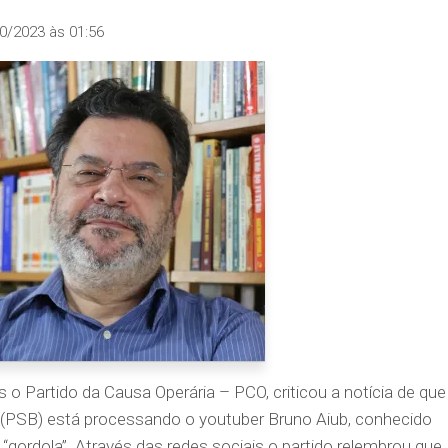
0/2023 às 01:56
 o Partido da Causa Operária – PCO, criticou a notícia de que
no (PSB) está processando o youtuber Bruno Aiub, conhecido
gordola”. Através das redes sociais o partido relembrou que