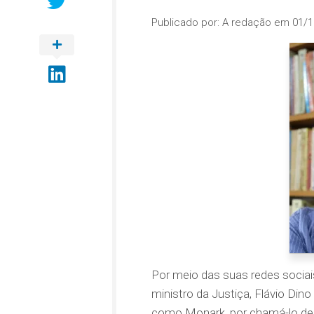
Publicado por:
A redação
em
01/1
Por meio das suas redes sociais
ministro da Justiça, Flávio Di
como Monark, por chamá-lo de “