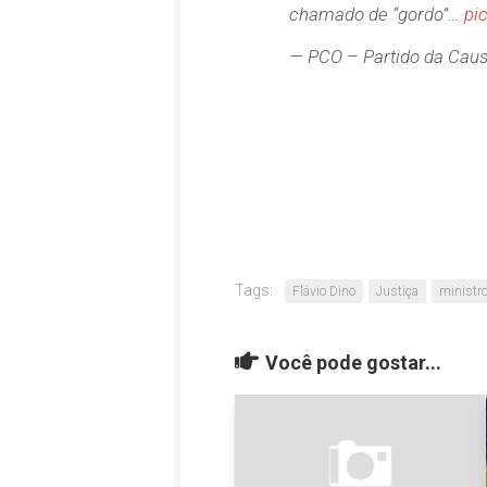
chamado de “gordo”…
pi
— PCO – Partido da Cau
Tags:
Flávio Dino
Justiça
ministr
Você pode gostar...