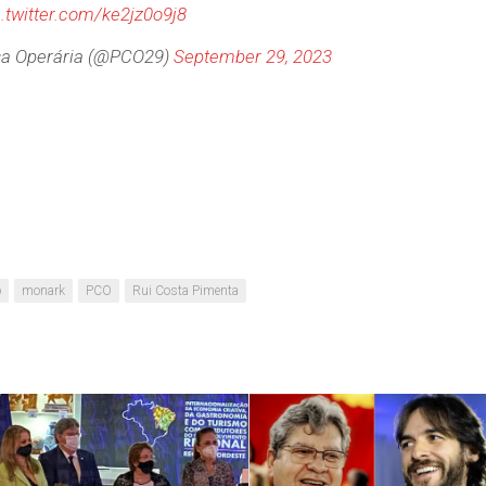
c.twitter.com/ke2jz0o9j8
sa Operária (@PCO29)
September 29, 2023
o
monark
PCO
Rui Costa Pimenta