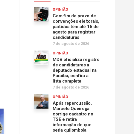
OPINIÃO
Com fim de prazo de
convenções eleitorais,
partidos têm até 15 de
agosto para registrar
candidaturas
7 de agosto de 2026
OPINIÃO
MDB oficializa registro
de candidaturas a
deputado estadual na
Paraíba; confira a
lista completa
7 de agosto de 2026
OPINIÃO
Após repercussão,
Marcelo Queiroga
corrige cadastro no
TSE e retira
informação de que
seria quilombola