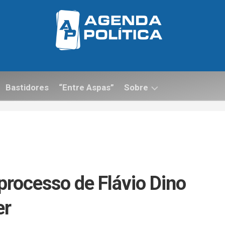
Bastidores
“Entre Aspas”
Sobre
Contato
rocesso de Flávio Dino
er