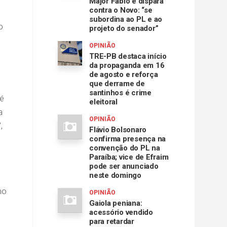
Major Fábio e dispara
contra o Novo: “se
subordina ao PL e ao
o
projeto do senador”
OPINIÃO
TRE-PB destaca início
da propaganda em 16
de agosto e reforça
que derrame de
santinhos é crime
té
eleitoral
a
OPINIÃO
,
Flávio Bolsonaro
confirma presença na
convenção do PL na
Paraíba; vice de Efraim
pode ser anunciado
neste domingo
mo
OPINIÃO
Gaiola peniana:
acessório vendido
para retardar