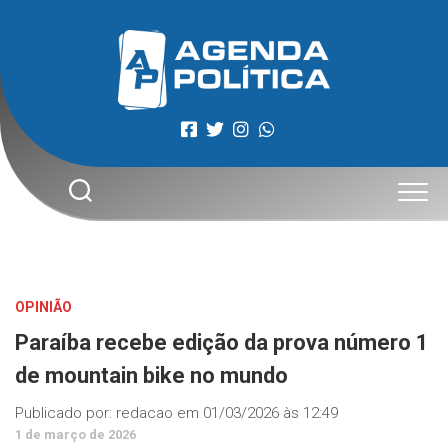
Skip
to
content
OPINIÃO
Paraíba recebe edição da prova número 1
de mountain bike no mundo
Publicado por:
redacao
em
01/03/2026 às 12:49
1 de março de 2026