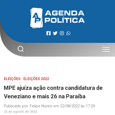
Skip
to
content
ELEIÇÕES
/
ELEIÇÕES 2022
MPE ajuíza ação contra candidatura de
Veneziano e mais 26 na Paraíba
Publicado por:
Felipe Nunes
em
22/08/2022 às 17:29
22 de agosto de 2022