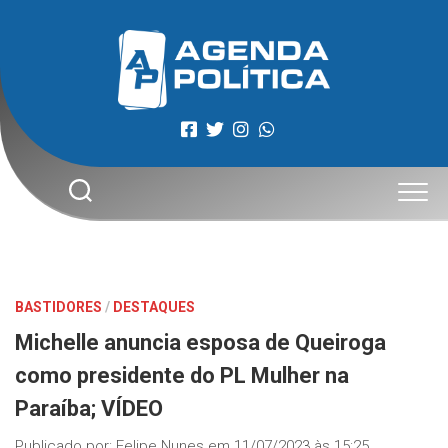
Skip
to
content
BASTIDORES
/
DESTAQUES
Michelle anuncia esposa de Queiroga
como presidente do PL Mulher na
Paraíba; VÍDEO
Publicado por:
Felipe Nunes
em
11/07/2023 às 15:25