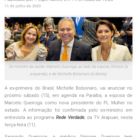
11 de julho de 2023
Ex-ministro da saúde, Marcelo Queiroga, ao lado da esposa, Simone (à
esquerda), e de Michelle Bolsonaro (à direita)
A ex-primeira do Brasil, Michelle Bolsonaro, vai anunciar no
próximo sábado (15), em agenda na Paraíba, a esposa de
Marcelo Queiroga como nova presidente do PL Mulher no
estado. A informação foi confirmada pelo ex-ministro em
entrevista ao programa
Rede Verdade
, da TV Arapuan, nesta
terça-feira (11).
Segundo Queiroga, a médica Simone Queiroga tem