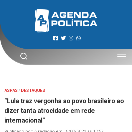
Skip
to
content
ASPAS
/
DESTAQUES
“Lula traz vergonha ao povo brasileiro ao
dizer tanta atrocidade em rede
internacional”
Publicado por:
A redação
em
19/02/2024 às 12:57