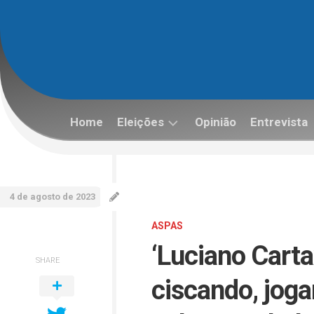
Skip
to
content
Home
Eleições
Opinião
Entrevista
Eleições
2022
4 de agosto de 2023
ASPAS
‘Luciano Carta
SHARE
ciscando, joga