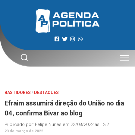
Skip
to
content
BASTIDORES
/
DESTAQUES
Efraim assumirá direção do União no dia
04, confirma Bivar ao blog
Publicado por:
Felipe Nunes
em
23/03/2022 às 13:21
23 de março de 2022