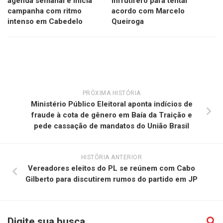
agenda semanal e inicia
infrutífero para tentar
campanha com ritmo
acordo com Marcelo
intenso em Cabedelo
Queiroga
PRÓXIMA HISTÓRIA
Ministério Público Eleitoral aponta indícios de
fraude à cota de gênero em Baía da Traição e
pede cassação de mandatos do União Brasil
HISTÓRIA ANTERIOR
Vereadores eleitos do PL se reúnem com Cabo
Gilberto para discutirem rumos do partido em JP
Digite sua busca