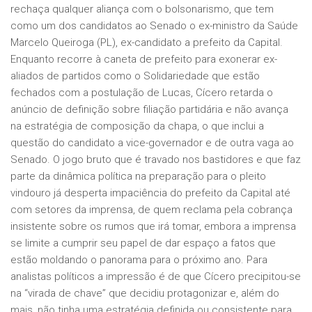
rechaça qualquer aliança com o bolsonarismo, que tem
como um dos candidatos ao Senado o ex-ministro da Saúde
Marcelo Queiroga (PL), ex-candidato a prefeito da Capital.
Enquanto recorre à caneta de prefeito para exonerar ex-
aliados de partidos como o Solidariedade que estão
fechados com a postulação de Lucas, Cícero retarda o
anúncio de definição sobre filiação partidária e não avança
na estratégia de composição da chapa, o que inclui a
questão do candidato a vice-governador e de outra vaga ao
Senado. O jogo bruto que é travado nos bastidores e que faz
parte da dinâmica política na preparação para o pleito
vindouro já desperta impaciência do prefeito da Capital até
com setores da imprensa, de quem reclama pela cobrança
insistente sobre os rumos que irá tomar, embora a imprensa
se limite a cumprir seu papel de dar espaço a fatos que
estão moldando o panorama para o próximo ano. Para
analistas políticos a impressão é de que Cícero precipitou-se
na “virada de chave” que decidiu protagonizar e, além do
mais, não tinha uma estratégia definida ou consistente para