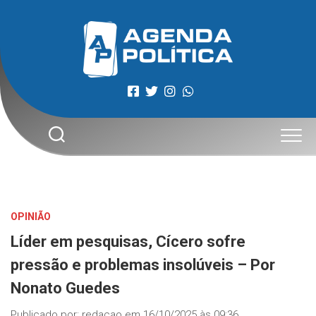
Skip
to
content
OPINIÃO
Líder em pesquisas, Cícero sofre
pressão e problemas insolúveis – Por
Nonato Guedes
Publicado por:
redacao
em
16/10/2025 às 09:36