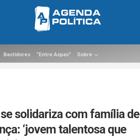
Bastidores
“Entre Aspas”
Sobre
Contato
e solidariza com família de
nça: ‘jovem talentosa que