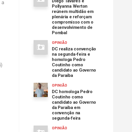
Diego Tavares e
 a
Pollyanna Werton
reúnem multidão em
plenária e reforçam
compromisso com o
desenvolvimento de
Pombal
OPINIÃO
DC realiza convenção
na segunda-feira e
homologa Pedro
5)
Coutinho como
candidato ao Governo
da Paraíba
OPINIÃO
DC homologa Pedro
Coutinho como
candidato ao Governo
da Paraíba em
convenção na
segunda-feira
OPINIÃO