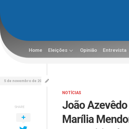
Skip
to
content
Home
Eleições
Opinião
Entrevista
Eleições
2022
5 de novembro de 2021
NOTÍCIAS
João Azevêdo s
SHARE
Marília Mendo