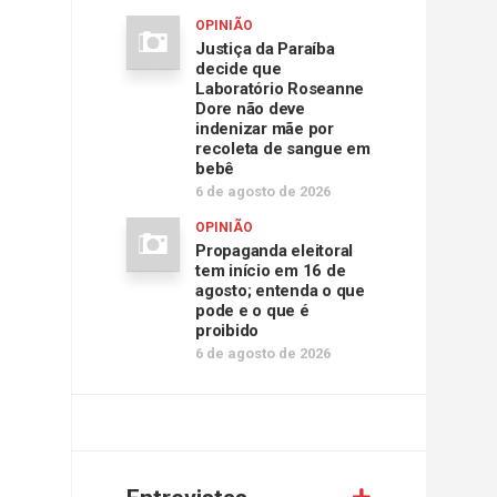
OPINIÃO
Justiça da Paraíba
decide que
Laboratório Roseanne
Dore não deve
indenizar mãe por
recoleta de sangue em
bebê
6 de agosto de 2026
OPINIÃO
Propaganda eleitoral
tem início em 16 de
agosto; entenda o que
pode e o que é
proibido
6 de agosto de 2026