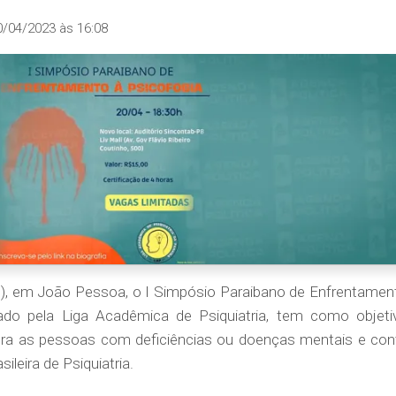
0/04/2023 às 16:08
20), em João Pessoa, o I Simpósio Paraibano de Enfrentamen
zado pela Liga Acadêmica de Psiquiatria, tem como objeti
tra as pessoas com deficiências ou doenças mentais e con
leira de Psiquiatria.