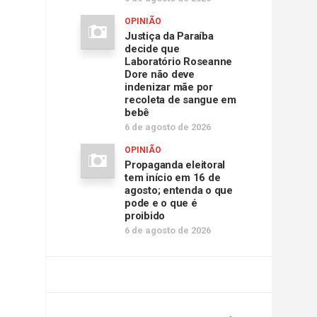
OPINIÃO
Justiça da Paraíba
decide que
Laboratório Roseanne
Dore não deve
indenizar mãe por
recoleta de sangue em
bebê
6 de agosto de 2026
OPINIÃO
Propaganda eleitoral
tem início em 16 de
agosto; entenda o que
pode e o que é
proibido
6 de agosto de 2026