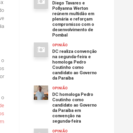
a:
Diego Tavares e
Pollyanna Werton
do
reúnem multidão em
ve
plenária e reforçam
compromisso com o
ia
desenvolvimento de
Pombal
OPINIÃO
DC realiza convenção
na segunda-feira e
 o
homologa Pedro
Coutinho como
os
candidato ao Governo
or
da Paraíba
OPINIÃO
DC homologa Pedro
 o
Coutinho como
de
candidato ao Governo
da Paraíba em
os
convenção na
om
segunda-feira
OPINIÃO