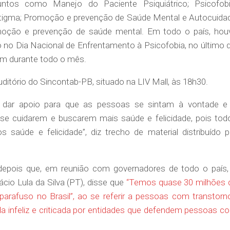
ntos como Manejo do Paciente Psiquiátrico; Psicofobi
stigma; Promoção e prevenção de Saúde Mental e Autocuida
moção e prevenção de saúde mental. Em todo o país, hou
no Dia Nacional de Enfrentamento à Psicofobia, no último d
em durante todo o mês.
ditório do Sincontab-PB, situado na LIV Mall, às 18h30.
ar apoio para que as pessoas se sintam à vontade e
se cuidarem e buscarem mais saúde e felicidade, pois tod
 saúde e felicidade”, diz trecho de material distribuído p
depois que, em reunião com governadores de todo o país,
ácio Lula da Silva (PT), disse que
“Temos quase 30 milhões 
parafuso no Brasil”, ao se referir a pessoas com transtorn
a infeliz e criticada por entidades que defendem pessoas c