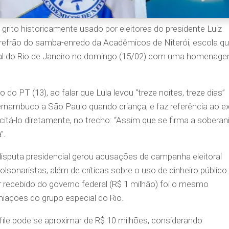
 — o grito historicamente usado por eleitores do presidente Luiz
no refrão do samba-enredo da Acadêmicos de Niterói, escola q
ecial do Rio de Janeiro no domingo (15/02) com uma homenag
o PT (13), ao falar que Lula levou “treze noites, treze dias”
nambuco a São Paulo quando criança, e faz referência ao ex
citá-lo diretamente, no trecho: “Assim que se firma a soberan
”.
isputa presidencial gerou acusações de campanha eleitoral
lsonaristas, além de críticas sobre o uso de dinheiro público
or recebido do governo federal (R$ 1 milhão) foi o mesmo
iações do grupo especial do Rio.
file pode se aproximar de R$ 10 milhões, considerando