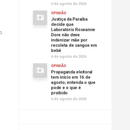
6 de agosto de 2026
OPINIÃO
Justiça da Paraíba
decide que
Laboratório Roseanne
o
Dore não deve
indenizar mãe por
recoleta de sangue em
bebê
6 de agosto de 2026
OPINIÃO
Propaganda eleitoral
tem início em 16 de
agosto; entenda o que
pode e o que é
proibido
6 de agosto de 2026