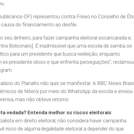
ou.
ublicanos-DF) representou contra Freixo no Conselho de Éti
 causa do financiamento ao desfile.
 o seu dinheiro, para fazer campanha eleitoral escancarada e,
[contra Bolsonaro]. É inadmissível que uma escola de samba se
ítico para um presidente que busca reeleição, enquanto
m ex-presidente idoso e que enfrenta perseguições”, reclamou
agram.
alácio do Planalto não quis se manifestar. A BBC News Brasi
micos de Niterói por meio do WhatsApp da escola e enviou 
prensa, mas não obteve retorno.
a vedada? Entenda melhor os riscos eleitorais
ialista em direito eleitoral, não considera haver campanha
ê risco de alguma ilegalidade eleitoral a depender do que