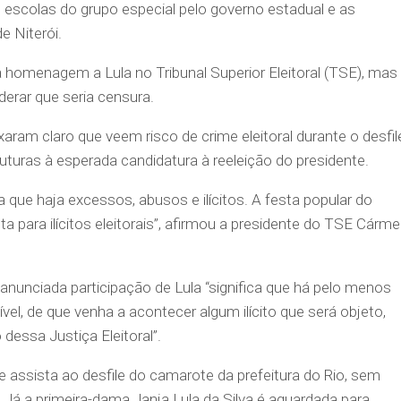
escolas do grupo especial pelo governo estadual e as
e Niterói.
a homenagem a Lula no Tribunal Superior Eleitoral (TSE), mas
erar que seria censura.
xaram claro que veem risco de crime eleitoral durante o desfil
futuras à esperada candidatura à reeleição do presidente.
 que haja excessos, abusos e ilícitos. A festa popular do
a para ilícitos eleitorais”, afirmou a presidente do TSE Cárm
anunciada participação de Lula “significa que há pelo menos
vel, de que venha a acontecer algum ilícito que será objeto,
dessa Justiça Eleitoral”.
e assista ao desfile do camarote da prefeitura do Rio, sem
 Já a primeira-dama Janja Lula da Silva é aguardada para