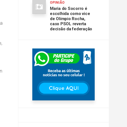
OPINIÃO
Maria do Socorro é
escolhida como vice
de Olímpio Rocha,
 a
caso PSOL reverta
decisão da federação
e,
en