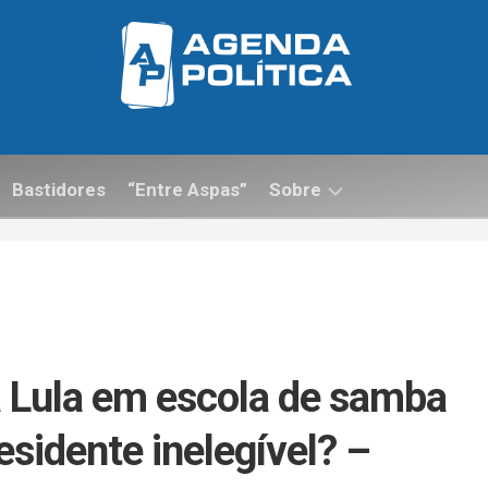
Bastidores
“Entre Aspas”
Sobre
Contato
Lula em escola de samba
esidente inelegível? –