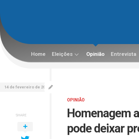
Skip
to
content
Home
Eleições
Opinião
Entrevista
Eleições
2022
14 de fevereiro de 2026
OPINIÃO
Homenagem a 
SHARE
pode deixar pr