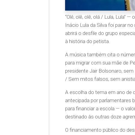
“Olê, olê, olê, olá / Lula, Lula”
Inácio Lula da Silva foi parar 
abrirá o desfile do grupo esp
à história do petista.
A música também cita o número d
para migrar com sua mãe de Per
presidente Jair Bolsonaro, sem 
/ Sem mitos falsos, sem anistia
A escolha do tema em ano de d
antecipada por parlamentares bo
para financiar a escola — o val
destinado às outras doze agrem
O financiamento público do des