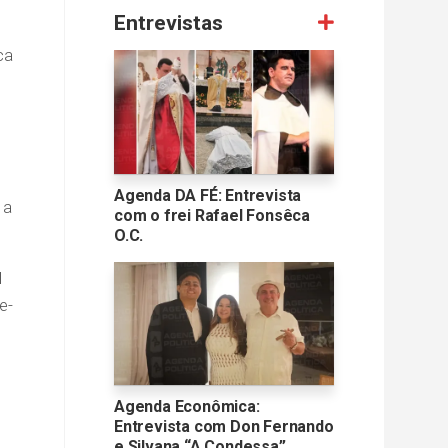
Entrevistas
ca
Agenda DA FÉ: Entrevista
 a
com o frei Rafael Fonsêca
O.C.
l
e-
Agenda Econômica:
Entrevista com Don Fernando
e Silvana “A Condessa”