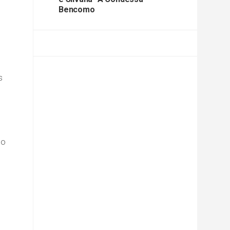
Bencomo
s
do
l