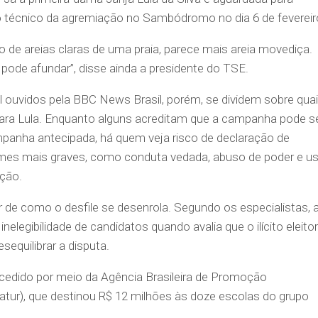
aio técnico da agremiação no Sambódromo no dia 6 de fevereir
io de areias claras de uma praia, parece mais areia movediça.
pode afundar”, disse ainda a presidente do TSE.
ral ouvidos pela BBC News Brasil, porém, se dividem sobre qua
ra Lula. Enquanto alguns acreditam que a campanha pode s
panha antecipada, há quem veja risco de declaração de
crimes mais graves, como conduta vedada, abuso de poder e u
ção.
r de como o desfile se desenrola. Segundo os especialistas, 
inelegibilidade de candidatos quando avalia que o ilícito eleitor
sequilibrar a disputa.
ncedido por meio da Agência Brasileira de Promoção
atur), que destinou R$ 12 milhões às doze escolas do grupo