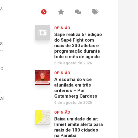
o.
OPINIÃO
Sapé realiza 5ª edição
do Sapé Fight com
is
mais de 300 atletas e
er
programação durante
todo o mês de agosto
6 de agosto de 2026
so
OPINIÃO
A escolha do vice
afunilada em três
a
critérios – Por
Gutemberg Cardoso
al
6 de agosto de 2026
OPINIÃO
Baixa umidade do ar:
Inmet emite alerta para
mais de 100 cidades
na Paraíba