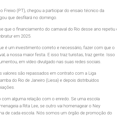
o Freixo (PT), chegou a participar do ensaio técnico da
gou que desfilará no domingo.
sse que o financiamento do carnaval do Rio desse ano repetiu 
bratur em 2025.
ue é um investimento correto e necessário, fazer com que o
 a nossa maior festa. E isso traz turistas, traz gente. Isso
gumentou, em vídeo divulgado nas suas redes sociais.
s valores são repassados em contrato com a Liga
mba do Rio de Janeiro (Liesa) e depois distribuídos
miações.
 com alguma relação com o enredo. Se uma escola
menageia a Rita Lee, se outro vai homenagear o Ney
ha de cada escola. Nós somos um órgão de promoção do