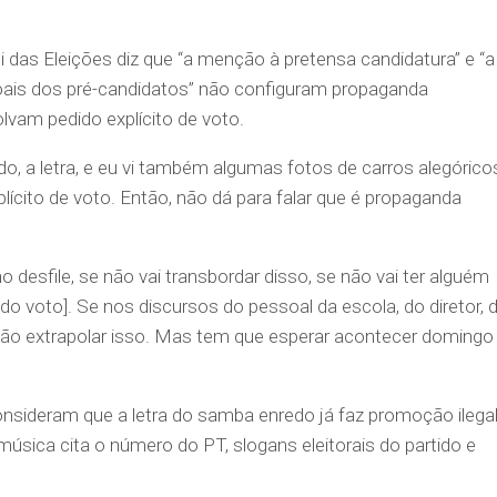
ei das Eleições diz que “a menção à pretensa candidatura” e “a
oais dos pré-candidatos” não configuram propaganda
lvam pedido explícito de voto.
o, a letra, e eu vi também algumas fotos de carros alegórico
lícito de voto. Então, não dá para falar que é propaganda
 desfile, se não vai transbordar disso, se não vai ter alguém
do voto]. Se nos discursos do pessoal da escola, do diretor, 
 vão extrapolar isso. Mas tem que esperar acontecer domingo
onsideram que a letra do samba enredo já faz promoção ilega
música cita o número do PT, slogans eleitorais do partido e