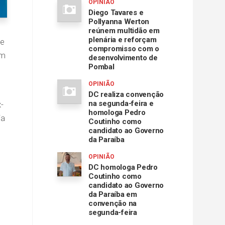
OPINIÃO
Diego Tavares e
Pollyanna Werton
reúnem multidão em
plenária e reforçam
ue
compromisso com o
em
desenvolvimento de
Pombal
OPINIÃO
DC realiza convenção
na segunda-feira e
-
homologa Pedro
ia
Coutinho como
candidato ao Governo
da Paraíba
OPINIÃO
DC homologa Pedro
Coutinho como
candidato ao Governo
da Paraíba em
convenção na
segunda-feira