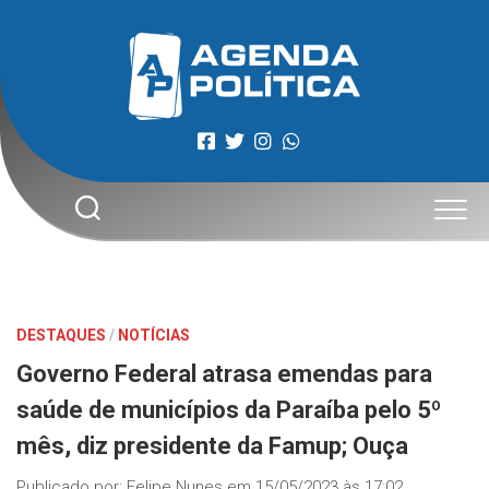
Skip
to
content
DESTAQUES
/
NOTÍCIAS
Governo Federal atrasa emendas para
saúde de municípios da Paraíba pelo 5º
mês, diz presidente da Famup; Ouça
Publicado por:
Felipe Nunes
em
15/05/2023 às 17:02