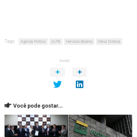
Tags:
Agenda Política
ALPB
Hervázio Bezerra
Mesa Diretora
SHARE
Você pode gostar...