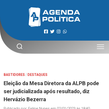
Skip
to
content
BASTIDORES
/
DESTAQUES
Eleição da Mesa Diretora da ALPB pode
ser judicializada após resultado, diz
Hervázio Bezerra
Publicado por:
Felipe Nunes
em
02/01/2023 às 18:40