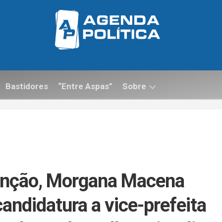
Bastidores
“Entre Aspas”
Sobre
Contato
enção, Morgana Macena
candidatura a vice-prefeita