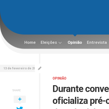
Skip
to
content
Home
Eleições
Opinião
Entrevista
Eleições
2022
13 de fevereiro de 2026
OPINIÃO
Durante conv
SHARE
oficializa pré-