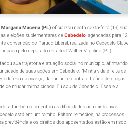
a
Morgana Macena (PL)
oficializou nesta sexta-feira (13) sua
a nas eleições suplementares de
Cabedelo
, agendadas para 12
rante convenção do Partido Liberal, realizada no Cabedelo Clube
beçada pelo deputado estadual Walber Virgolino (PL).
acou sua trajetória e atuação social no município, afirmando
tinuidade de suas ações em Cabedelo. “Minha vida é feita de
m defesa da criança, da mulher e contra o tráfico de drogas.
dade de mudar minha cidade. Eu sou de Cabedelo. Essa é a
ndidata também comentou as dificuldades administrativas
Cabedelo está em um rombo. Faltam remédios, há processos
previdência e os direitos dos aposentados estão em risco.