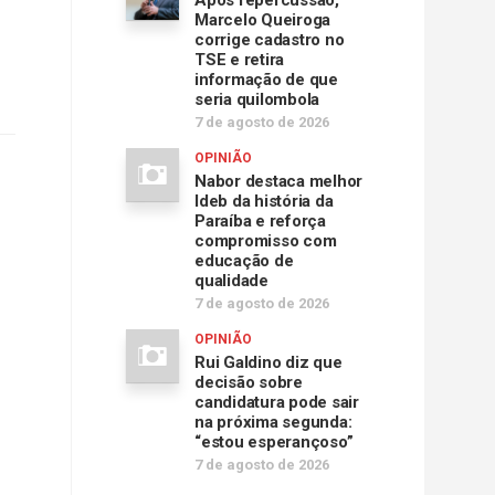
Após repercussão,
Marcelo Queiroga
corrige cadastro no
TSE e retira
informação de que
seria quilombola
7 de agosto de 2026
OPINIÃO
Nabor destaca melhor
Ideb da história da
Paraíba e reforça
compromisso com
educação de
qualidade
7 de agosto de 2026
OPINIÃO
Rui Galdino diz que
decisão sobre
candidatura pode sair
na próxima segunda:
“estou esperançoso”
7 de agosto de 2026