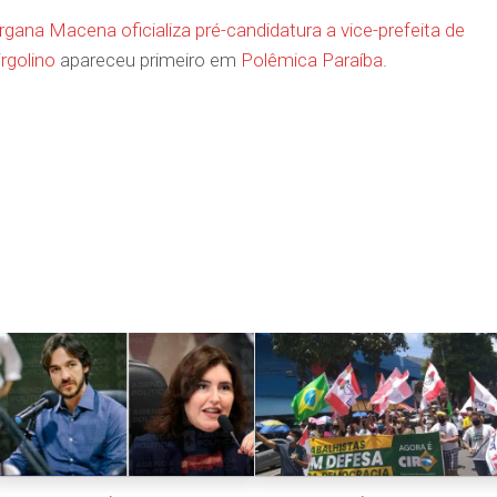
ana Macena oficializa pré-candidatura a vice-prefeita de
rgolino
apareceu primeiro em
Polêmica Paraíba
.