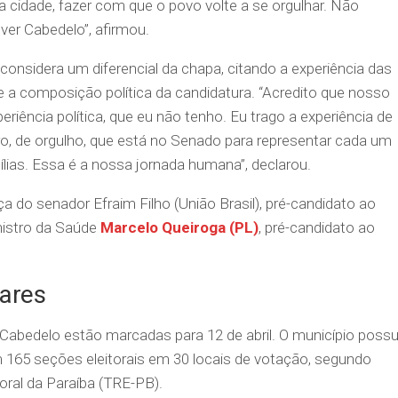
 cidade, fazer com que o povo volte a se orgulhar. Não
er Cabedelo”, afirmou.
onsidera um diferencial da chapa, citando a experiência das
e a composição política da candidatura. “Acredito que nosso
eriência política, que eu não tenho. Eu trago a experiência de
o, de orgulho, que está no Senado para representar cada um
lias. Essa é a nossa jornada humana”, declarou.
 do senador Efraim Filho (União Brasil), pré-candidato ao
nistro da Saúde
Marcelo Queiroga (PL)
, pré-candidato ao
ares
abedelo estão marcadas para 12 de abril. O município possu
em 165 seções eleitorais em 30 locais de votação, segundo
toral da Paraíba (TRE-PB).