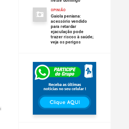
neste domingo
OPINIÃO
Gaiola peniana:
acessório vendido
para retardar
ejaculação pode
trazer riscos à saúde;
veja os perigos
i