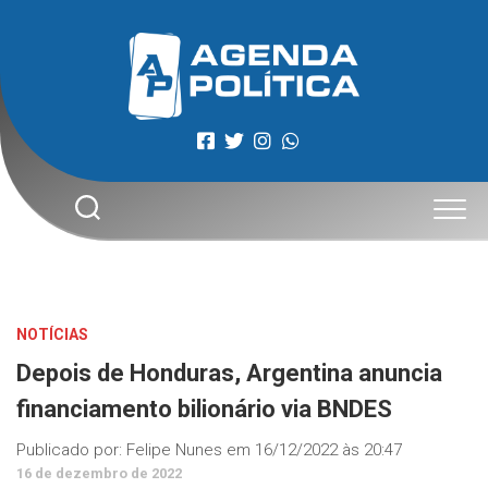
Skip
to
content
NOTÍCIAS
Depois de Honduras, Argentina anuncia
financiamento bilionário via BNDES
Publicado por:
Felipe Nunes
em
16/12/2022 às 20:47
16 de dezembro de 2022